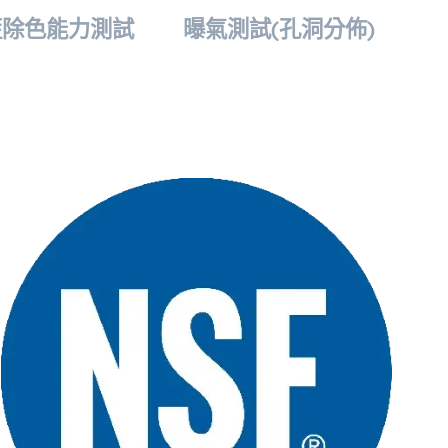
藍除色能力測試
曝氣測試(孔洞分佈)