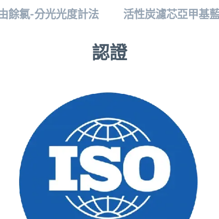
由餘氯-分光光度計法
活性炭濾芯亞甲基
認證